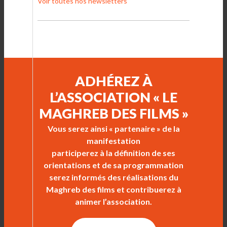
Voir toutes nos newsletters
ADHÉREZ À
L’ASSOCIATION « LE
MAGHREB DES FILMS »
Vous serez ainsi « partenaire » de la
manifestation
participerez à la définition de ses
orientations et de sa programmation
serez informés des réalisations du
Maghreb des films et contribuerez à
animer l’association.