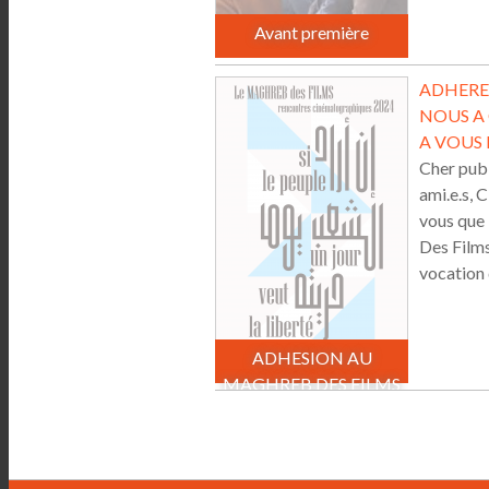
Avant première
ADHEREZ
NOUS A
A VOUS F
Cher publ
ami.e.s, C
vous que
Des Films 
vocation d
ADHESION AU
MAGHREB DES FILMS