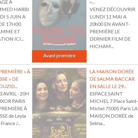
GE A
»...
MED HARBI
VENEZ DÉCOUVRIR
I 5 JUIN A
LUNDI 11 MAI A
DE 17H00
20h00 EN AVANT-
AMME ET
PREMIÈRE LE
ION ICI...
DERNIER FILM DE
HICHAM...
Avant première
REMIÈRE « À
LA MAISON DORÉE
SSE » DE
DE SALMA BACCAR
OUZID...
EN SALLE LE 29...
 AVRIL · 20H
ESPACE SAINT
UXOR PARIS
MICHEL 7 Place Saint
PREMIÈRE À
Michel 75005 Paris LA
SE de Leyla
MAISON DORÉE de
rance /...
Selma...