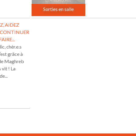
Sorties en salle
, AIDEZ
 CONTINUER
AIRE...
ic, chèr.e.s
’est grâce à
 le Maghreb
vit ! La
e...