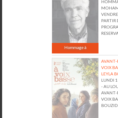
HOMMA
MOHAM
VENDRED
PARTIR 
PROGR
RESERVAT
Hommage à
AVANT-P
VOIX BA
LEYLA B
LUNDI 13
- AU LO
AVANT-
VOIX BAS
BOUZID F