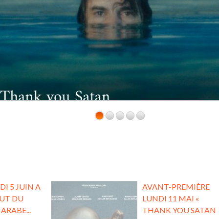
I 5 JUIN A
AVANT-PREMIÈRE
TUT DU
LUNDI 11 MAI «
RABE...
THANK YOU SATAN