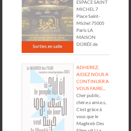
ESPACE SAINT
MICHEL 7
Place Saint-
Michel 75005
Paris LA
MAISON
DORÉE de
Sorties en salle
Selma...
ADHEREZ,
AIDEZ NOUS A
CONTINUER A
VOUS FAIRE...
Cher public,
chèr.e.s ami.e.s,
C’est grâce à
vous que le
Maghreb Des
Films vit ! La