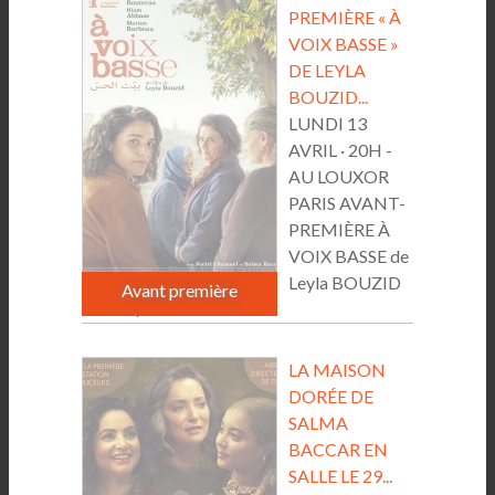
PREMIÈRE « À
VOIX BASSE »
DE LEYLA
BOUZID...
LUNDI 13
AVRIL · 20H -
AU LOUXOR
PARIS AVANT-
PREMIÈRE À
VOIX BASSE de
Leyla BOUZID
Avant première
France /...
LA MAISON
DORÉE DE
SALMA
BACCAR EN
SALLE LE 29...