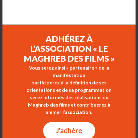
ADHÉREZ À
L’ASSOCIATION « LE
MAGHREB DES FILMS »
Vous serez ainsi « partenaire » de la
manifestation
participerez à la définition de ses
orientations et de sa programmation
serez informés des réalisations du
Maghreb des films et contribuerez à
animer l’association.
J'adhère