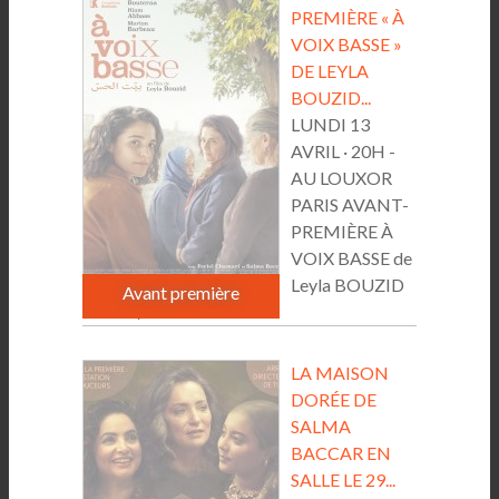
PREMIÈRE « À
VOIX BASSE »
DE LEYLA
BOUZID...
LUNDI 13
AVRIL · 20H -
AU LOUXOR
PARIS AVANT-
PREMIÈRE À
VOIX BASSE de
Leyla BOUZID
Avant première
France /...
LA MAISON
DORÉE DE
SALMA
BACCAR EN
SALLE LE 29...