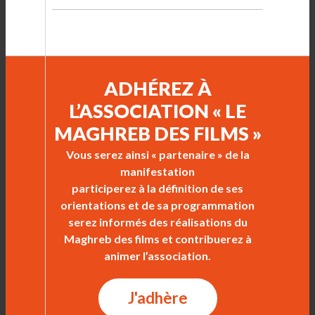
ADHÉREZ À
L’ASSOCIATION « LE
MAGHREB DES FILMS »
Vous serez ainsi « partenaire » de la
manifestation
participerez à la définition de ses
orientations et de sa programmation
serez informés des réalisations du
Maghreb des films et contribuerez à
animer l’association.
J'adhère