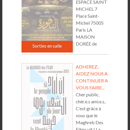
ESPACE SAINT
MICHEL 7
Place Saint-
Michel 75005
Paris LA
MAISON
DORÉE de
Sorties en salle
Selma...
ADHEREZ,
AIDEZ NOUS A
CONTINUER A
VOUS FAIRE...
Cher public,
chèr.e.s ami.e.s,
C’est grâce à
vous que le
Maghreb Des
Films vit ! La