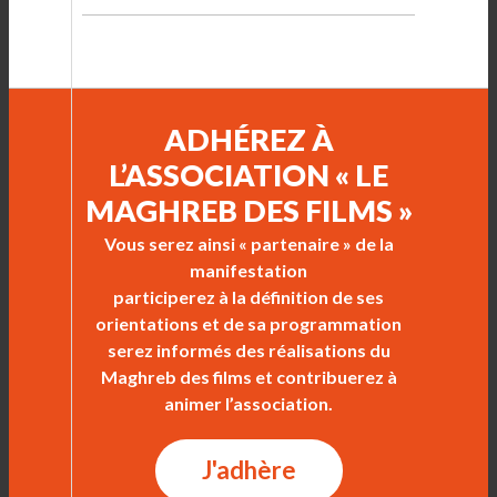
ADHÉREZ À
L’ASSOCIATION « LE
MAGHREB DES FILMS »
Vous serez ainsi « partenaire » de la
manifestation
participerez à la définition de ses
orientations et de sa programmation
serez informés des réalisations du
Maghreb des films et contribuerez à
animer l’association.
J'adhère