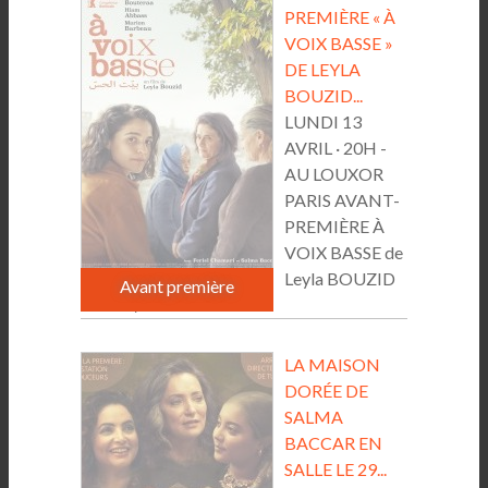
PREMIÈRE « À
VOIX BASSE »
DE LEYLA
BOUZID...
LUNDI 13
AVRIL · 20H -
AU LOUXOR
PARIS AVANT-
PREMIÈRE À
VOIX BASSE de
Leyla BOUZID
Avant première
France /...
LA MAISON
DORÉE DE
SALMA
BACCAR EN
SALLE LE 29...