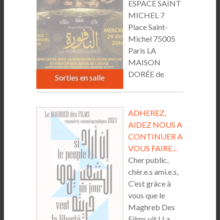
ESPACE SAINT
MICHEL 7
Place Saint-
Michel 75005
Paris LA
MAISON
DORÉE de
Sorties en salle
Selma...
ADHEREZ,
AIDEZ NOUS A
CONTINUER A
VOUS FAIRE...
Cher public,
chèr.e.s ami.e.s,
C’est grâce à
vous que le
Maghreb Des
Films vit ! La