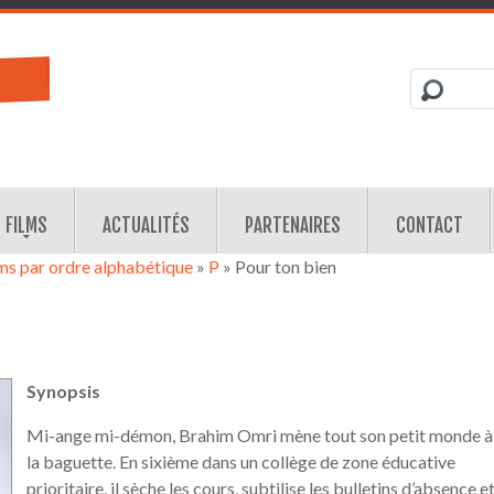
FILMS
ACTUALITÉS
PARTENAIRES
CONTACT
lms par ordre alphabétique
»
P
» Pour ton bien
Synopsis
Mi-ange mi-démon, Brahim Omri mène tout son petit monde à
la baguette. En sixième dans un collège de zone éducative
prioritaire, il sèche les cours, subtilise les bulletins d’absence e