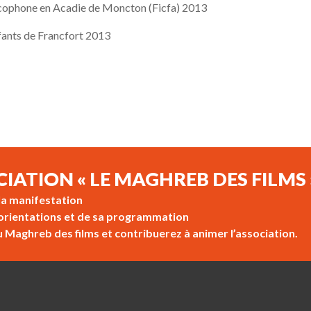
ancophone en Acadie de Moncton (Ficfa) 2013
nfants de Francfort 2013
CIATION « LE MAGHREB DES FILMS 
 la manifestation
s orientations et de sa programmation
u Maghreb des films et contribuerez à animer l’association.