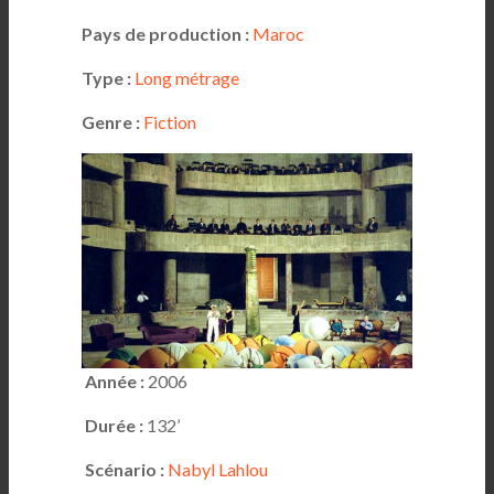
Pays de production :
Maroc
Type :
Long métrage
Genre :
Fiction
Année :
2006
Durée :
132’
Scénario :
Nabyl Lahlou