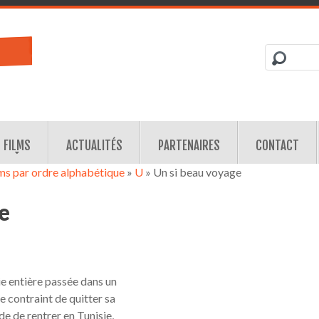
FILMS
ACTUALITÉS
PARTENAIRES
CONTACT
lms par ordre alphabétique
»
U
» Un si beau voyage
e
ie entière passée dans un
e contraint de quitter sa
e de rentrer en Tunisie,