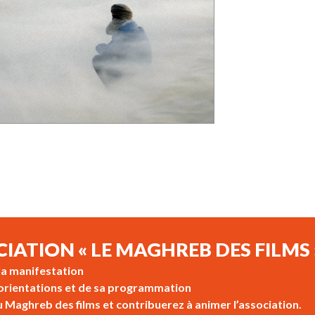
CIATION « LE MAGHREB DES FILMS 
 la manifestation
s orientations et de sa programmation
u Maghreb des films et contribuerez à animer l’association.