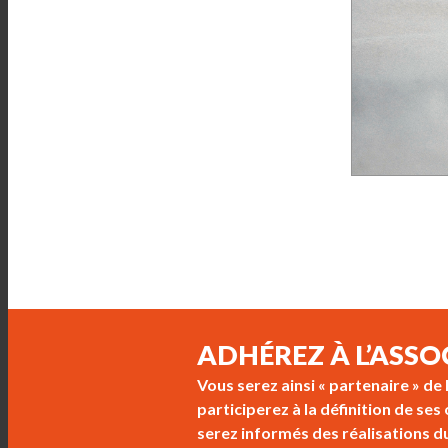
ADHÉREZ À L’ASSO
Vous serez ainsi « partenaire » de
participerez à la définition de se
serez informés des réalisations d