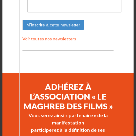
Voir toutes nos newsletters
ADHÉREZ À
L’ASSOCIATION « LE
MAGHREB DES FILMS »
Vous serez ainsi « partenaire » de la
manifestation
participerez à la définition de ses