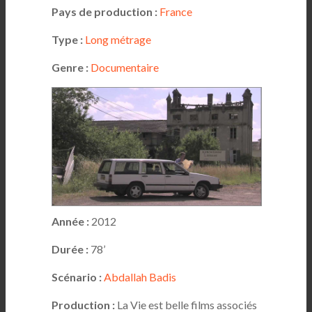
Pays de production :
France
Type :
Long métrage
Genre :
Documentaire
Année :
2012
Durée :
78’
Scénario :
Abdallah Badis
Production :
La Vie est belle films associés