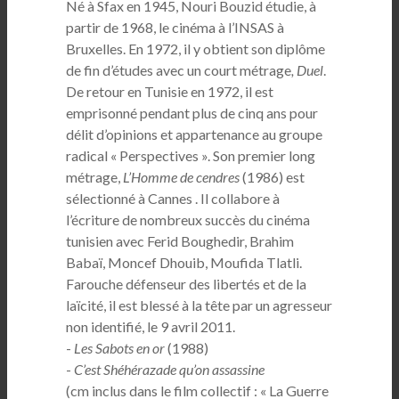
Né à Sfax en 1945, Nouri Bouzid étudie, à
partir de 1968, le cinéma à l’INSAS à
Bruxelles. En 1972, il y obtient son diplôme
de fin d’études avec un court métrage
, Duel
.
De retour en Tunisie en 1972, il est
emprisonné pendant plus de cinq ans pour
délit d’opinions et appartenance au groupe
radical « Perspectives ». Son premier long
métrage,
L’Homme de cendres
(1986) est
sélectionné à Cannes . Il collabore à
l’écriture de nombreux succès du cinéma
tunisien avec Ferid Boughedir, Brahim
Babaï, Moncef Dhouib, Moufida Tlatli.
Farouche défenseur des libertés et de la
laïcité, il est blessé à la tête par un agresseur
non identifié, le 9 avril 2011.
-
Les Sabots en or
(1988)
-
C’est Shéhérazade qu’on assassine
(cm inclus dans le film collectif : « La Guerre