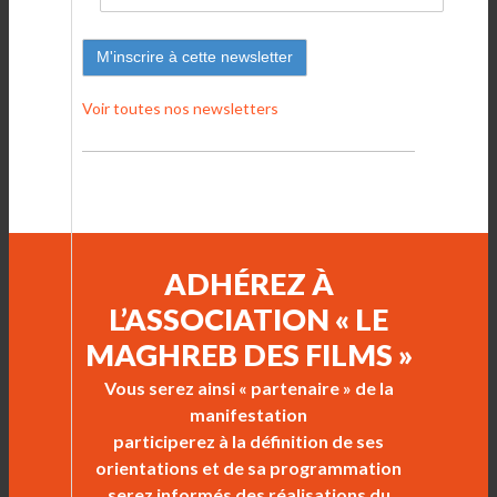
Voir toutes nos newsletters
ADHÉREZ À
L’ASSOCIATION « LE
MAGHREB DES FILMS »
Vous serez ainsi « partenaire » de la
manifestation
participerez à la définition de ses
orientations et de sa programmation
serez informés des réalisations du